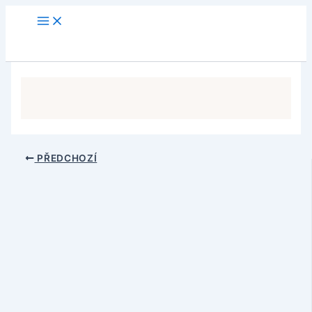
Přeskočit
na
obsah
PŘEDCHOZÍ