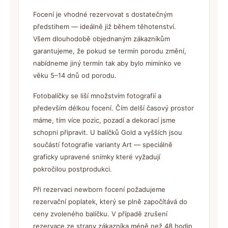
Focení je vhodné rezervovat s dostatečným
předstihem — ideálně již během těhotenství.
Všem dlouhodobě objednaným zákazníkům
garantujeme, že pokud se termín porodu změní,
nabídneme jiný termín tak aby bylo miminko ve
věku 5–14 dnů od porodu.
Fotobalíčky se liší množstvím fotografií a
především délkou focení. Čím delší časový prostor
máme, tím více pozic, pozadí a dekorací jsme
schopni připravit. U balíčků Gold a vyšších jsou
součástí fotografie varianty Art — speciálně
graficky upravené snímky které vyžadují
pokročilou postprodukci.
Při rezervaci newborn focení požadujeme
rezervační poplatek, který se plně započítává do
ceny zvoleného balíčku. V případě zrušení
rezervace ze strany zákazníka méně než 48 hodin