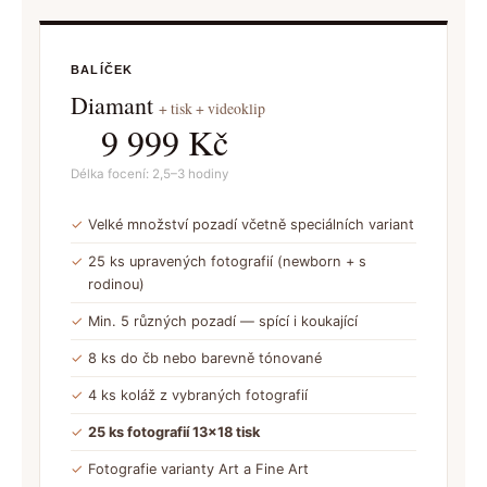
BALÍČEK
Diamant
+ tisk + videoklip
9 999 Kč
Délka focení: 2,5–3 hodiny
✓
Velké množství pozadí včetně speciálních variant
✓
25 ks upravených fotografií (newborn + s
rodinou)
✓
Min. 5 různých pozadí — spící i koukající
✓
8 ks do čb nebo barevně tónované
✓
4 ks koláž z vybraných fotografií
✓
25 ks fotografií 13×18 tisk
✓
Fotografie varianty Art a Fine Art