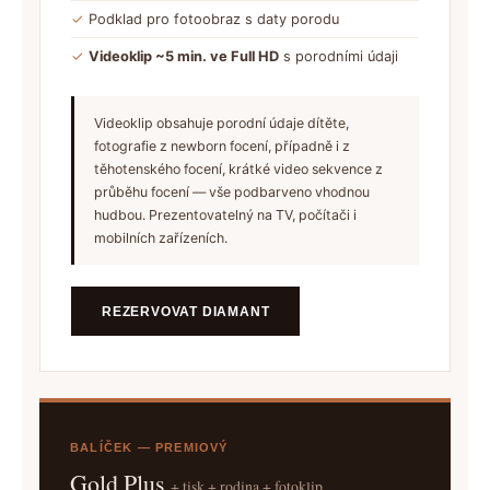
✓
Podklad pro fotoobraz s daty porodu
✓
Videoklip ~5 min. ve Full HD
s porodními údaji
Videoklip obsahuje porodní údaje dítěte,
fotografie z newborn focení, případně i z
těhotenského focení, krátké video sekvence z
průběhu focení — vše podbarveno vhodnou
hudbou. Prezentovatelný na TV, počítači i
mobilních zařízeních.
REZERVOVAT DIAMANT
BALÍČEK — PREMIOVÝ
Gold Plus
+ tisk + rodina + fotoklip