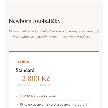
Newborn fotobalíčky
Ke všem balíčkům lze doobjednat videoklip a služby studia vizáže
— líčení, loknování, modeláž nehtů — vše přímo v ateliéru.
BALÍČEK
Standard
2 800 Kč
Délka focení: 60–90 minut
✓
80–120 fotografií k výběru
✓
10 ks upravených a vyretušovaných fotografií