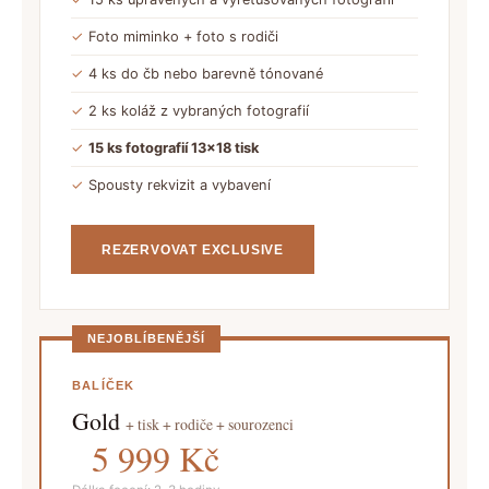
✓
Foto miminko + foto s rodiči
✓
4 ks do čb nebo barevně tónované
✓
2 ks koláž z vybraných fotografií
✓
15 ks fotografií 13×18 tisk
✓
Spousty rekvizit a vybavení
REZERVOVAT EXCLUSIVE
NEJOBLÍBENĚJŠÍ
BALÍČEK
Gold
+ tisk + rodiče + sourozenci
5 999 Kč