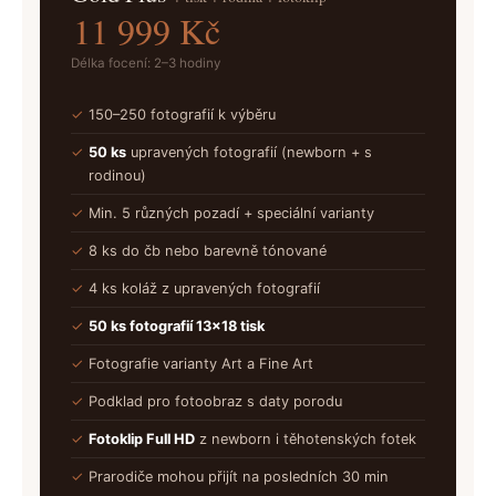
11 999 Kč
Délka focení: 2–3 hodiny
✓
150–250 fotografií k výběru
✓
50 ks
upravených fotografií (newborn + s
rodinou)
✓
Min. 5 různých pozadí + speciální varianty
✓
8 ks do čb nebo barevně tónované
✓
4 ks koláž z upravených fotografií
✓
50 ks fotografií 13×18 tisk
✓
Fotografie varianty Art a Fine Art
✓
Podklad pro fotoobraz s daty porodu
✓
Fotoklip Full HD
z newborn i těhotenských fotek
✓
Prarodiče mohou přijít na posledních 30 min