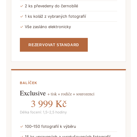
✓
2 ks převedeny do černobílé
✓
1 ks koláž z vybraných fotografií
✓
Vše zasláno elektronicky
REZERVOVAT STANDARD
BALÍČEK
Exclusive
+ tisk + rodiče + sourozenci
3 999 Kč
Délka focení: 1,5–2,5 hodiny
✓
100–150 fotografií k výběru
✓
15 ks upravených a vyretušovaných fotografií