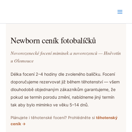
Přeskočit
na
obsah
Newborn ceník fotobalíčků
Novorozenecké focení miminek a novorozenců — Hněvotín
u Olomouce
Délka focení 2–4 hodiny dle zvoleného balíčku. Focení
doporučujeme rezervovat již během těhotenství — všem
dlouhodobě objednaným zákazníkům garantujeme, že
pokud se termín porodu změní, nabídneme jiný termín
tak aby bylo miminko ve věku 5–14 dnů.
Plánujete i těhotenské focení? Prohlédněte si
těhotenský
ceník →