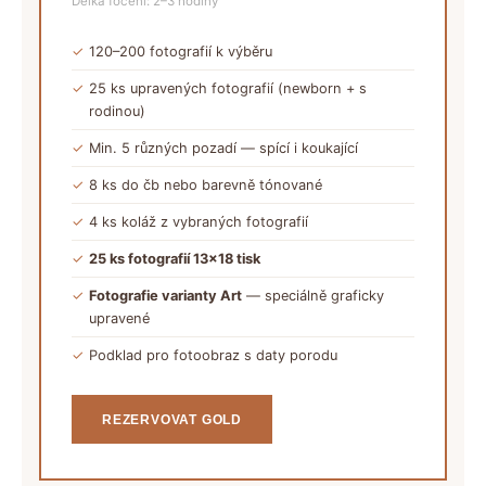
Délka focení: 2–3 hodiny
✓
120–200 fotografií k výběru
✓
25 ks upravených fotografií (newborn + s
rodinou)
✓
Min. 5 různých pozadí — spící i koukající
✓
8 ks do čb nebo barevně tónované
✓
4 ks koláž z vybraných fotografií
✓
25 ks fotografií 13×18 tisk
✓
Fotografie varianty Art
— speciálně graficky
upravené
✓
Podklad pro fotoobraz s daty porodu
REZERVOVAT GOLD