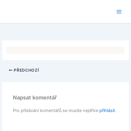
Přeskočit
na
obsah
PŘEDCHOZÍ
Napsat komentář
Pro přidávání komentářů se musíte nejdříve
přihlásit
.