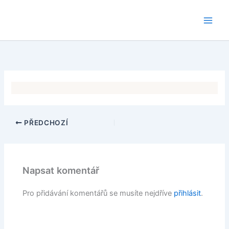
Přeskočit
na
obsah
PŘEDCHOZÍ
Napsat komentář
Pro přidávání komentářů se musíte nejdříve
přihlásit
.