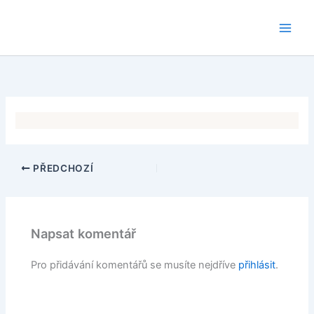
Přeskočit
na
obsah
PŘEDCHOZÍ
Napsat komentář
Pro přidávání komentářů se musíte nejdříve
přihlásit
.