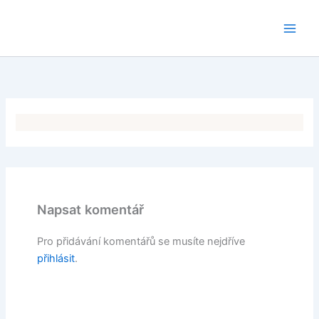
Přeskočit
na
obsah
Napsat komentář
Pro přidávání komentářů se musíte nejdříve
přihlásit
.