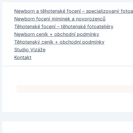
Přeskočit
Newborn a těhotenské focení – specializovaný fotoat
na
Newborn focení miminek a novorozenců
obsah
Těhotenské focení – těhotenské fotoateliéry
Newborn ceník + obchodní podmínky
Těhotenský ceník + obchodní podmínky
Studio Vizáže
Kontakt