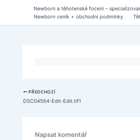
Přeskočit
Newborn a těhotenské focení – specializovan
na
Newborn ceník + obchodní podmínky
Tě
obsah
PŘEDCHOZÍ
DSC04564-Edit-Edit.tif1
Napsat komentář